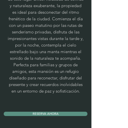
y naturaleza exuberante, la propiedad
es ideal para desconectar del ritmo
frenético de la ciudad. Comienza el día
con un paseo matutino por las rutas de
senderismo privadas, disfruta de las
impresionantes vistas durante la tarde y,
por la noche, contempla el cielo
estrellado bajo una manta mientras el
sonido de la naturaleza te acompaña.
Perfecta para familias y grupos de
amigos, esta mansión es un refugio
diseñado para reconectar, disfrutar del
presente y crear recuerdos inolvidables
en un entorno de paz y sofisticación.
RESERVA AHORA